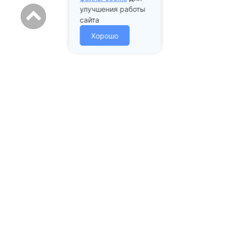
улучшения работы
сайта
Хорошо
Адрес стоматологии:
Подольск проспект Ленина
д. 97А
+7 (985) 213-02-43
mail@prstom.com
ЗАПИСАТЬСЯ