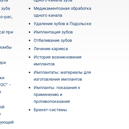
 зуба
Медикаментозная обработка
одного канала
o-pac,
Удаление зубов в Подольске
al при
Имплантация зубов
Отбеливание зубов
пломбы
Лечение кариеса
История возникновения
при
имплантов
Имплантаты: материалы для
ки
изготовления имплантов
i GC" -
Импланты: показания к
х
применению и
противопоказания
ой
Брекет-системы
и
рующей