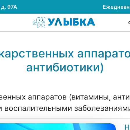
д. 97А
Ежеднев
карственных аппарато
антибиотики)
енных аппаратов (витамины, анти
 воспалительными заболеваниями
Н