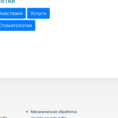
етки
Анестезия
Услуги
Стоматология
Механическая обработка
зуба
одного канала зуба