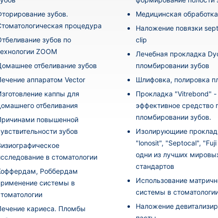
Фторирование зубов.
Медицинская обработка
Стоматологическая процедура
Наложение повязки sept
Отбеливание зубов по
clip
технологии ZOOM
Лечебная прокладка Dyc
Домашнее отбеливание зубов
пломбировании зубов
Лечение аппаратом Vector
Шлифовка, полировка 
Изготовление каппы для
Прокладка "Vitrebond" -
домашнего отбеливания
эффективное средство 
пломбировании зубов.
Причинами повышенной
чувствительности зубов
Изолирующиие проклад
"lonosit", "Septocal", "Fuj
Визиографическое
одни из лучших мировы
исследование в стоматологии
стандартов
Коффердам, Роббердам
Использование матричн
применение системы в
системы в стоматологи
стоматологии
Наложение девитализи
Лечение кариеса. Пломбы
пасты