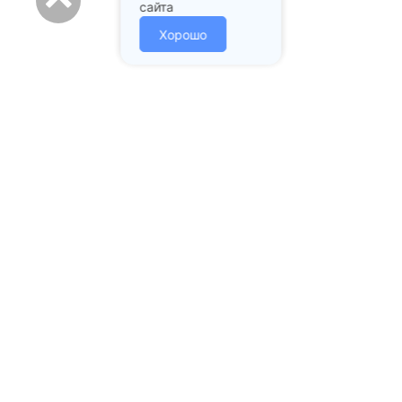
сайта
Хорошо
Адрес стоматологии:
Подольск проспект Ленина
д. 97А
+7 (985) 213-02-43
mail@prstom.com
ЗАПИСАТЬСЯ