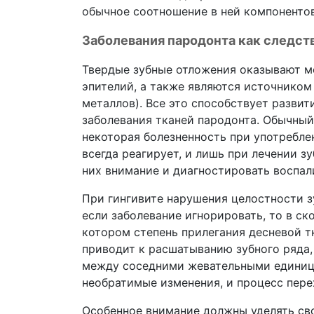
обычное соотношение в ней компонентов
Заболевания пародонта как следст
Твердые зубные отложения оказывают ме
эпителий, а также являются источником
металлов). Все это способствует развит
заболевания тканей пародонта. Обычный
некоторая болезненность при употребле
всегда реагирует, и лишь при лечении з
них внимание и диагностировать воспал
При гингивите нарушения целостности з
если заболевание игнорировать, то в с
котором степень прилегания десневой тк
приводит к расшатыванию зубного ряда
между соседними жевательными единиц
необратимые изменения, и процесс пере
Особенное внимание должны уделять св