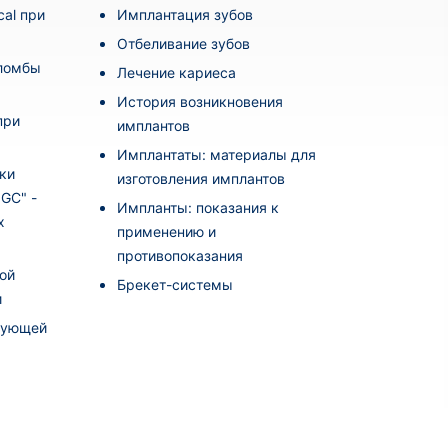
al при
Имплантация зубов
Отбеливание зубов
пломбы
Лечение кариеса
История возникновения
при
имплантов
Имплантаты: материалы для
ки
изготовления имплантов
i GC" -
Импланты: показания к
х
применению и
противопоказания
ой
Брекет-системы
и
рующей
а