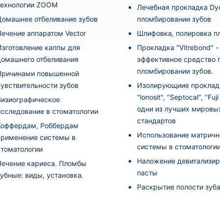
технологии ZOOM
Лечебная прокладка Dyc
Домашнее отбеливание зубов
пломбировании зубов
Лечение аппаратом Vector
Шлифовка, полировка 
Изготовление каппы для
Прокладка "Vitrebond" -
домашнего отбеливания
эффективное средство 
пломбировании зубов.
Причинами повышенной
чувствительности зубов
Изолирующиие проклад
"lonosit", "Septocal", "Fuj
Визиографическое
одни из лучших мировы
исследование в стоматологии
стандартов
Коффердам, Роббердам
Использование матричн
применение системы в
системы в стоматологи
стоматологии
Наложение девитализи
Лечение кариеса. Пломбы
пасты
зубные: виды, установка.
Раскрытие полости зуб