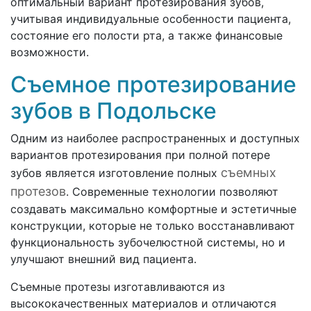
оптимальный вариант протезирования зубов,
учитывая индивидуальные особенности пациента,
состояние его полости рта, а также финансовые
возможности.
Съемное протезирование
зубов в Подольске
Одним из наиболее распространенных и доступных
вариантов протезирования при полной потере
съемных
зубов является изготовление полных
протезов
. Современные технологии позволяют
создавать максимально комфортные и эстетичные
конструкции, которые не только восстанавливают
функциональность зубочелюстной системы, но и
улучшают внешний вид пациента.
Съемные протезы изготавливаются из
высококачественных материалов и отличаются