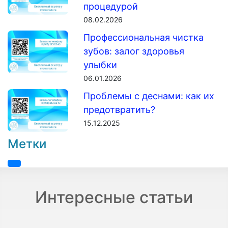
процедурой
08.02.2026
Профессиональная чистка
зубов: залог здоровья
улыбки
06.01.2026
Проблемы с деснами: как их
предотвратить?
15.12.2025
Метки
Интересные статьи