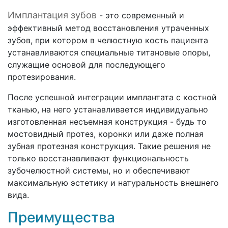
Имплантация зубов
- это современный и
эффективный метод восстановления утраченных
зубов, при котором в челюстную кость пациента
устанавливаются специальные титановые опоры,
служащие основой для последующего
протезирования.
После успешной интеграции имплантата с костной
тканью, на него устанавливается индивидуально
изготовленная несъемная конструкция - будь то
мостовидный протез, коронки или даже полная
зубная протезная конструкция. Такие решения не
только восстанавливают функциональность
зубочелюстной системы, но и обеспечивают
максимальную эстетику и натуральность внешнего
вида.
Преимущества