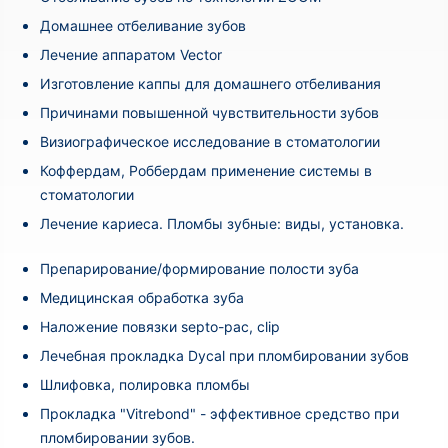
Домашнее отбеливание зубов
Лечение аппаратом Vector
Изготовление каппы для домашнего отбеливания
Причинами повышенной чувствительности зубов
Визиографическое исследование в стоматологии
Коффердам, Роббердам применение системы в
стоматологии
Лечение кариеса. Пломбы зубные: виды, установка.
Препарирование/формирование полости зуба
Медицинская обработка зуба
Наложение повязки septo-pac, clip
Лечебная прокладка Dycal при пломбировании зубов
Шлифовка, полировка пломбы
Прокладка "Vitrebond" - эффективное средство при
пломбировании зубов.