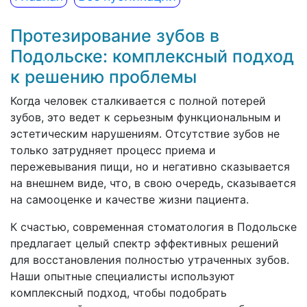
Протезирование зубов в
Подольске: комплексный подход
к решению проблемы
Когда человек сталкивается с полной потерей
зубов, это ведет к серьезным функциональным и
эстетическим нарушениям. Отсутствие зубов не
только затрудняет процесс приема и
пережевывания пищи, но и негативно сказывается
на внешнем виде, что, в свою очередь, сказывается
на самооценке и качестве жизни пациента.
К счастью, современная стоматология в Подольске
предлагает целый спектр эффективных решений
для восстановления полностью утраченных зубов.
Наши опытные специалисты используют
комплексный подход, чтобы подобрать