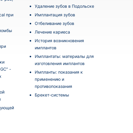
Удаление зубов в Подольске
al при
Имплантация зубов
Отбеливание зубов
пломбы
Лечение кариеса
История возникновения
при
имплантов
Имплантаты: материалы для
ки
изготовления имплантов
i GC" -
Импланты: показания к
х
применению и
противопоказания
ой
Брекет-системы
и
рующей
а