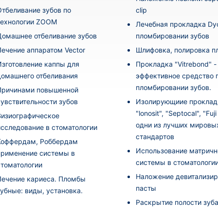
Отбеливание зубов по
clip
технологии ZOOM
Лечебная прокладка Dyc
Домашнее отбеливание зубов
пломбировании зубов
Лечение аппаратом Vector
Шлифовка, полировка 
Изготовление каппы для
Прокладка "Vitrebond" -
домашнего отбеливания
эффективное средство 
пломбировании зубов.
Причинами повышенной
чувствительности зубов
Изолирующиие проклад
"lonosit", "Septocal", "Fuj
Визиографическое
одни из лучших мировы
исследование в стоматологии
стандартов
Коффердам, Роббердам
Использование матричн
применение системы в
системы в стоматологи
стоматологии
Наложение девитализи
Лечение кариеса. Пломбы
пасты
зубные: виды, установка.
Раскрытие полости зуб