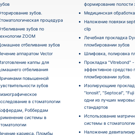
зубов
формирование полости 
Фторирование зубов.
Медицинская обработка
Стоматологическая процедура
Наложение повязки sept
Отбеливание зубов по
clip
технологии ZOOM
Лечебная прокладка Dyc
Домашнее отбеливание зубов
пломбировании зубов
Лечение аппаратом Vector
Шлифовка, полировка 
Изготовление каппы для
Прокладка "Vitrebond" -
домашнего отбеливания
эффективное средство 
пломбировании зубов.
Причинами повышенной
чувствительности зубов
Изолирующиие проклад
"lonosit", "Septocal", "Fuj
Визиографическое
одни из лучших мировы
исследование в стоматологии
стандартов
Коффердам, Роббердам
Использование матричн
применение системы в
системы в стоматологи
стоматологии
Наложение девитализи
Лечение кариеса. Пломбы