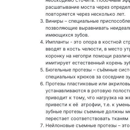
необходимо сточить. Побочным эфф
расшатывание моста через определ
повторяется через несколько лет.
Виниры – специальные приспособле
позволяющие выравнивать неидеаль
имеющихся зубов.
Импланты - это опора в костной ст
вводят в кость челюсти, в место у
коронку на негопри помощи различ
имитирует естественный корень зуб
Бюгельные протезы – съёмные сист
специальных крюков за соседние з
Протезы пластиковые или акриловы
устанавливаются в ротовую полост
приводит к тому, что нагрузка на 
привести к её атрофии, т.е. к умен
зубные протезы съемные должны мен
перестает соответствовать тканям 
Нейлоновые съемные протезы – это