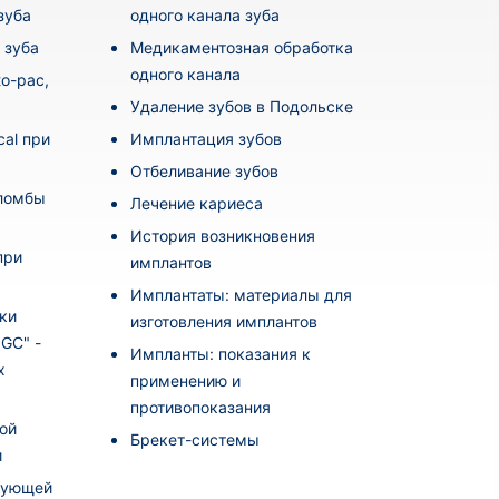
зуба
одного канала зуба
 зуба
Медикаментозная обработка
одного канала
o-pac,
Удаление зубов в Подольске
al при
Имплантация зубов
Отбеливание зубов
пломбы
Лечение кариеса
История возникновения
при
имплантов
Имплантаты: материалы для
ки
изготовления имплантов
i GC" -
Импланты: показания к
х
применению и
противопоказания
ой
Брекет-системы
и
рующей