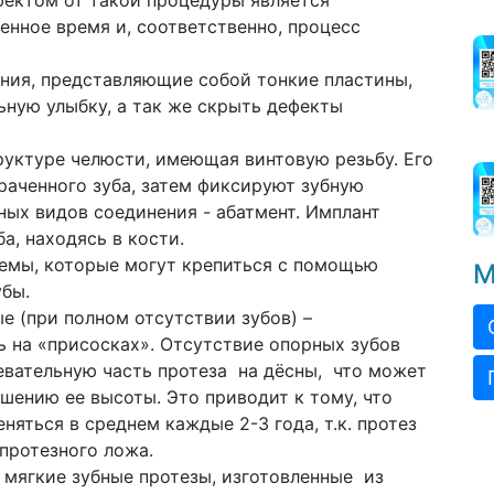
ектом от такой процедуры является
енное время и, соответственно, процесс
ния, представляющие собой тонкие пластины,
ную улыбку, а так же скрыть дефекты
руктуре челюсти, имеющая винтовую резьбу. Его
траченного зуба, затем фиксируют зубную
ных видов соединения - абатмент. Имплант
а, находясь в кости.
емы, которые могут крепиться с помощью
М
убы.
е (при полном отсутствии зубов) –
ь на «присосках». Отсутствие опорных зубов
жевательную часть протеза на дёсны, что может
ьшению ее высоты. Это приводит к тому, что
яться в среднем каждые 2-3 года, т.к. протез
протезного ложа.
 мягкие зубные протезы, изготовленные из