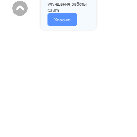
улучшения работы
сайта
Хорошо
Адрес стоматологии:
Подольск проспект Ленина
д. 97А
+7 (985) 213-02-43
mail@prstom.com
ЗАПИСАТЬСЯ