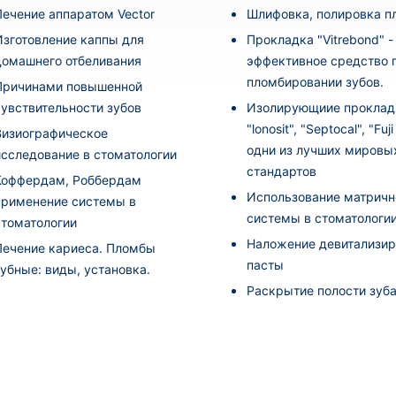
Лечение аппаратом Vector
Шлифовка, полировка 
Изготовление каппы для
Прокладка "Vitrebond" -
домашнего отбеливания
эффективное средство 
пломбировании зубов.
Причинами повышенной
чувствительности зубов
Изолирующиие проклад
"lonosit", "Septocal", "Fuj
Визиографическое
одни из лучших мировы
исследование в стоматологии
стандартов
Коффердам, Роббердам
Использование матричн
применение системы в
системы в стоматологи
стоматологии
Наложение девитализи
Лечение кариеса. Пломбы
пасты
зубные: виды, установка.
Раскрытие полости зуб