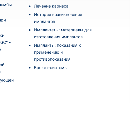
пломбы
Лечение кариеса
История возникновения
при
имплантов
Имплантаты: материалы для
ки
изготовления имплантов
i GC" -
Импланты: показания к
х
применению и
противопоказания
ой
Брекет-системы
и
рующей
а