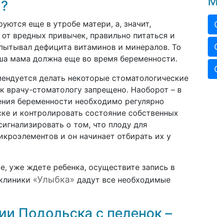
М
и?
уются еще в утробе матери, а, значит,
от вредных привычек, правильно питаться и
спытывал дефицита витаминов и минералов. То
ша мама должна еще во время беременности.
мендуется делать некоторые стоматологические
ь к врачу-стоматологу запрещено. Наоборот – в
ения беременности необходимо регулярно
ске и контролировать состояние собственных
сигнализировать о том, что плоду для
икроэлементов и он начинает отбирать их у
те, уже ждете ребенка, осуществите запись в
«Улыбка»
 клиники
дадут все необходимые
и Подольска с пеленок –