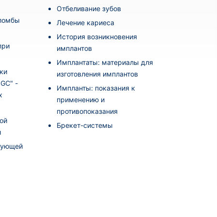
Отбеливание зубов
пломбы
Лечение кариеса
История возникновения
при
имплантов
Имплантаты: материалы для
ки
изготовления имплантов
i GC" -
Импланты: показания к
х
применению и
противопоказания
ой
Брекет-системы
и
рующей
а