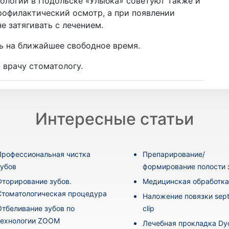
ологии в Подольске «Улыбка» советуют также и
рофилактический осмотр, а при появлении
е затягивать с лечением.
сь на ближайшее свободное время.
 врачу стоматологу.
Интересные статьи
Профессиональная чистка
Препарирование/
зубов
формирование полости 
Фторирование зубов.
Медицинская обработка
Стоматологическая процедура
Наложение повязки sept
Отбеливание зубов по
clip
технологии ZOOM
Лечебная прокладка Dyc