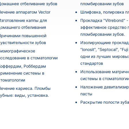
Домашнее отбеливание зубов
пломбировании зубов
Лечение аппаратом Vector
Шлифовка, полировка 
Изготовление каппы для
Прокладка "Vitrebond" -
домашнего отбеливания
эффективное средство 
пломбировании зубов.
Причинами повышенной
чувствительности зубов
Изолирующиие проклад
"lonosit", "Septocal", "Fuj
Визиографическое
одни из лучших мировы
исследование в стоматологии
стандартов
Коффердам, Роббердам
Использование матричн
применение системы в
системы в стоматологи
стоматологии
Наложение девитализи
Лечение кариеса. Пломбы
пасты
зубные: виды, установка.
Раскрытие полости зуб