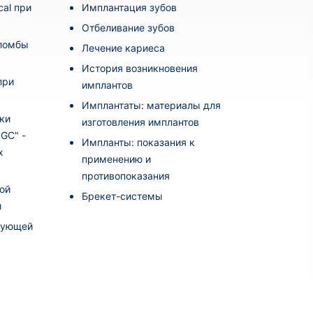
al при
Имплантация зубов
Отбеливание зубов
пломбы
Лечение кариеса
История возникновения
при
имплантов
Имплантаты: материалы для
ки
изготовления имплантов
i GC" -
Импланты: показания к
х
применению и
противопоказания
ой
Брекет-системы
и
рующей
а