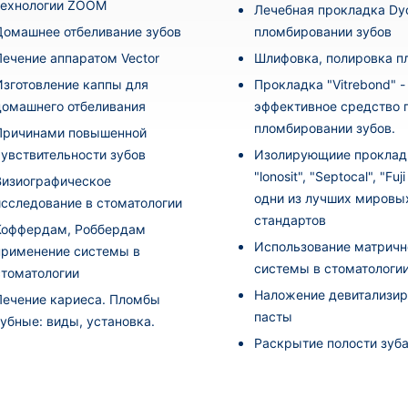
технологии ZOOM
Лечебная прокладка Dyc
Домашнее отбеливание зубов
пломбировании зубов
Лечение аппаратом Vector
Шлифовка, полировка 
Изготовление каппы для
Прокладка "Vitrebond" -
домашнего отбеливания
эффективное средство 
пломбировании зубов.
Причинами повышенной
чувствительности зубов
Изолирующиие проклад
"lonosit", "Septocal", "Fuj
Визиографическое
одни из лучших мировы
исследование в стоматологии
стандартов
Коффердам, Роббердам
Использование матричн
применение системы в
системы в стоматологи
стоматологии
Наложение девитализи
Лечение кариеса. Пломбы
пасты
зубные: виды, установка.
Раскрытие полости зуб