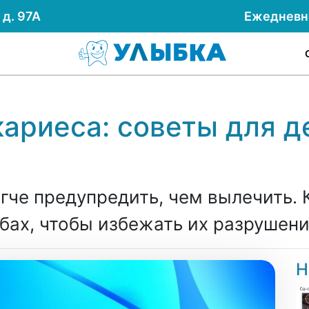
д. 97А
Ежеднев
ариеса: советы для д
че предупредить, чем вылечить. К
бах, чтобы избежать их разрушен
Н