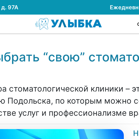
д. 97А
Ежеднев
ыбрать “свою” стомат
а стоматологической клиники – э
ю Подольска, по которым можно с
стве услуг и профессионализме вр
Н