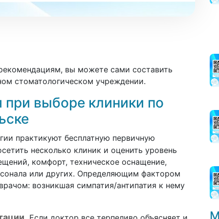
рекомендациям, вы можете сами составить
ином стоматологическом учреждении.
 при выборе клиники по
ьске
гии практикуют бесплатную первичную
сетить несколько клиник и оценить уровень
ещений, комфорт, техническое оснащение,
рсонала или других. Определяющим фактором
врачом: возникшая симпатия/антипатия к нему
М
тации.
Если доктор все терпеливо объясняет и