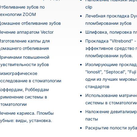
Отбеливание зубов по
clip
технологии ZOOM
Лечебная прокладка Dyc
Домашнее отбеливание зубов
пломбировании зубов
Лечение аппаратом Vector
Шлифовка, полировка 
Изготовление каппы для
Прокладка "Vitrebond" -
домашнего отбеливания
эффективное средство 
пломбировании зубов.
Причинами повышенной
чувствительности зубов
Изолирующиие проклад
"lonosit", "Septocal", "Fuj
Визиографическое
одни из лучших мировы
исследование в стоматологии
стандартов
Коффердам, Роббердам
Использование матричн
применение системы в
системы в стоматологи
стоматологии
Наложение девитализи
Лечение кариеса. Пломбы
пасты
зубные: виды, установка.
Раскрытие полости зуб