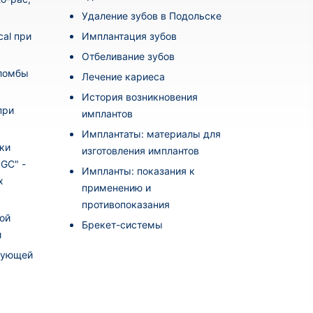
Удаление зубов в Подольске
al при
Имплантация зубов
Отбеливание зубов
пломбы
Лечение кариеса
История возникновения
при
имплантов
Имплантаты: материалы для
ки
изготовления имплантов
i GC" -
Импланты: показания к
х
применению и
противопоказания
ой
Брекет-системы
и
рующей
а