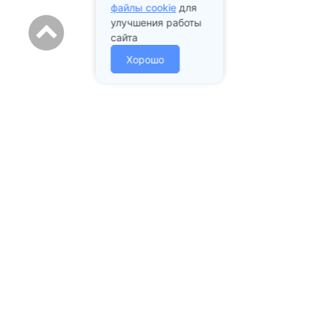
файлы cookie
для
улучшения работы
сайта
Хорошо
Адрес стоматологии:
Подольск проспект Ленина
д. 97А
+7 (985) 213-02-43
mail@prstom.com