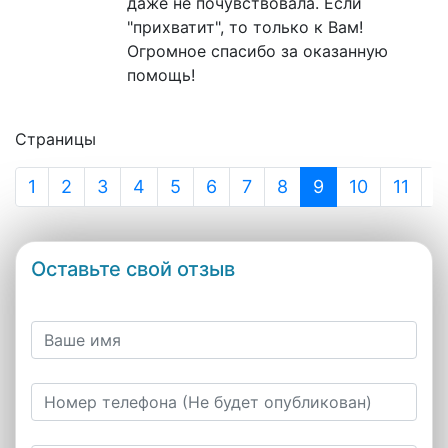
даже не почувствовала. Если
"прихватит", то только к Вам!
Огромное спасибо за оказанную
помощь!
Страницы
1
2
3
4
5
6
7
8
9
10
11
1
Оставьте свой отзыв