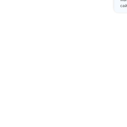
сай
Адрес стоматологии:
Подольск проспект Ленина
д. 97А
+7 (985) 213-02-43
mail@prstom.com