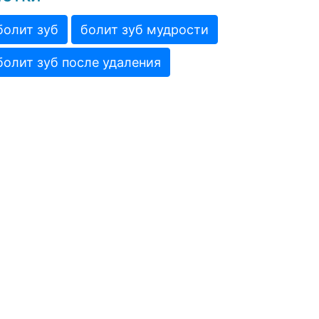
болит зуб
болит зуб мудрости
болит зуб после удаления