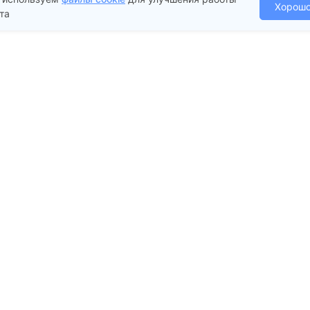
Хорош
та
ЗАПИСАТЬСЯ
Политика конфиденциальности
Политика обработки cookie - файлов
Карта сайта
Категории
Вакансии