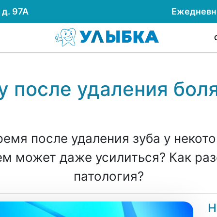
д. 97А
Ежеднев
 после удаления бол
ремя после удаления зуба у некот
ем может даже усилиться? Как раз
патология?
Н