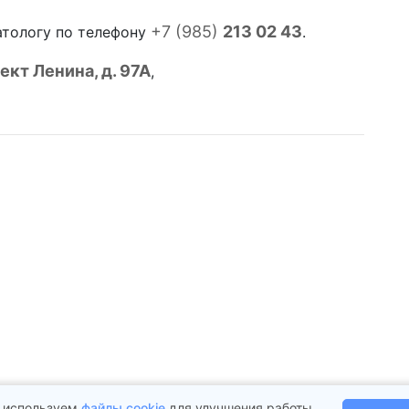
+7 (985)
213 02 43
атологу по телефону
.
ект Ленина, д. 97А
,
 используем
файлы cookie
для улучшения работы